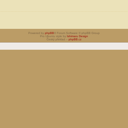
Powered by
phpBB
® Forum Software © phpBB Group
Pro Ubuntu style by
Ishimaru Design
Český překlad –
phpBB.cz