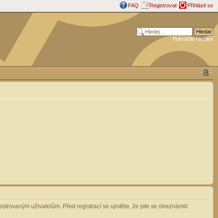
FAQ
Registrovat
Přihlásit se
Pokročilé hledání
strovaným uživatelům. Před registrací se ujistěte, že jste se obeznámili