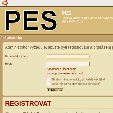
PES
Podpora efektivní spolupráce biomedicín
sféry 2009 - 2012
Obsah fóra
Administrátor vyžaduje, abyste byli registrováni a přihlášeni
Uživatelské jméno:
Heslo:
Zapomněl(a) jsem heslo
Znovu poslat aktivační e-mail
Přihlásit mě automaticky při každé návštěvě
Skrýt můj online stav pro toto přihlášení
REGISTROVAT