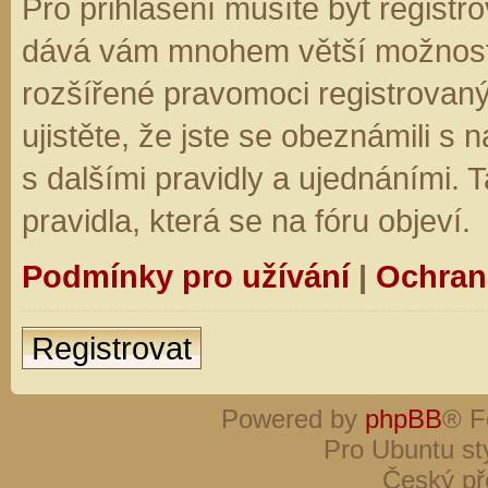
Pro přihlášení musíte být registro
dává vám mnohem větší možnosti.
rozšířené pravomoci registrovaný
ujistěte, že jste se obeznámili s
s dalšími pravidly a ujednáními. Ta
pravidla, která se na fóru objeví.
Podmínky pro užívání
|
Ochran
Registrovat
Powered by
phpBB
® F
Pro Ubuntu st
Český př