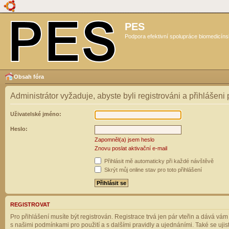
PES
Podpora efektivní spolupráce biomedicíns
Obsah fóra
Administrátor vyžaduje, abyste byli registrováni a přihlášeni
Uživatelské jméno:
Heslo:
Zapomněl(a) jsem heslo
Znovu poslat aktivační e-mail
Přihlásit mě automaticky při každé návštěvě
Skrýt můj online stav pro toto přihlášení
REGISTROVAT
Pro přihlášení musíte být registrován. Registrace trvá jen pár vteřin a dává vá
s našimi podmínkami pro použití a s dalšími pravidly a ujednáními. Také se ujistět