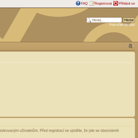
FAQ
Registrovat
Přihlásit se
Pokročilé hledání
strovaným uživatelům. Před registrací se ujistěte, že jste se obeznámili