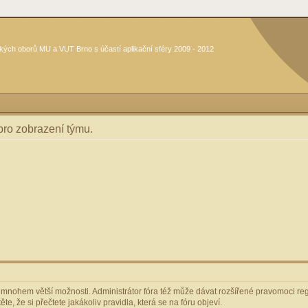
kých oborů MU a VUT Brno s účastí aplikační sféry 2009 - 2012
 pro zobrazení týmu.
m mnohem větší možnosti. Administrátor fóra též může dávat rozšířené pravomoci regi
e, že si přečtete jakákoliv pravidla, která se na fóru objeví.