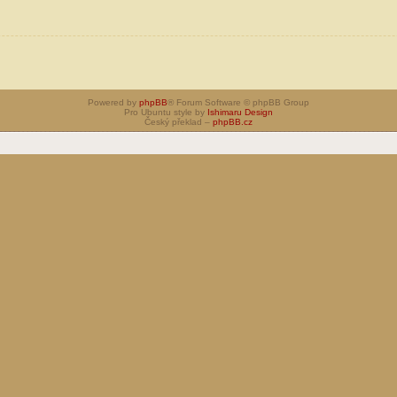
Powered by
phpBB
® Forum Software © phpBB Group
Pro Ubuntu style by
Ishimaru Design
Český překlad –
phpBB.cz