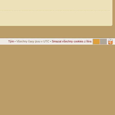
Tým
• Všechny časy jsou v UTC •
Smazat všechny cookies z fóra