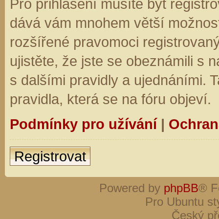
Pro přihlášení musíte být registro
dává vám mnohem větší možnosti.
rozšířené pravomoci registrovaný
ujistěte, že jste se obeznámili s
s dalšími pravidly a ujednáními. Ta
pravidla, která se na fóru objeví.
Podmínky pro užívání
|
Ochran
Registrovat
Powered by
phpBB
® F
Pro Ubuntu st
Český př