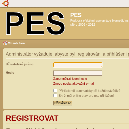
PES
Podpora efektivní spolupráce biomedicín
sféry 2009 - 2012
Obsah fóra
Administrátor vyžaduje, abyste byli registrováni a přihlášeni
Uživatelské jméno:
Heslo:
Zapomněl(a) jsem heslo
Znovu poslat aktivační e-mail
Přihlásit mě automaticky při každé návštěvě
Skrýt můj online stav pro toto přihlášení
REGISTROVAT