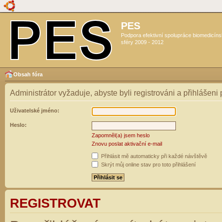
PES
Podpora efektivní spolupráce biomedicín
sféry 2009 - 2012
Obsah fóra
Administrátor vyžaduje, abyste byli registrováni a přihlášeni
Uživatelské jméno:
Heslo:
Zapomněl(a) jsem heslo
Znovu poslat aktivační e-mail
Přihlásit mě automaticky při každé návštěvě
Skrýt můj online stav pro toto přihlášení
REGISTROVAT