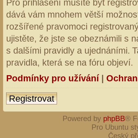
Pro přihlášení musíte být registro
dává vám mnohem větší možnosti.
rozšířené pravomoci registrovaný
ujistěte, že jste se obeznámili s
s dalšími pravidly a ujednáními. Ta
pravidla, která se na fóru objeví.
Podmínky pro užívání
|
Ochran
Registrovat
Powered by
phpBB
® F
Pro Ubuntu st
Český př