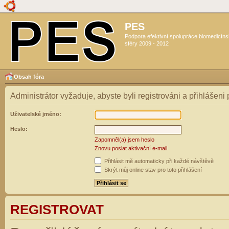
PES
Podpora efektivní spolupráce biomedicín
sféry 2009 - 2012
Obsah fóra
Administrátor vyžaduje, abyste byli registrováni a přihlášeni
Uživatelské jméno:
Heslo:
Zapomněl(a) jsem heslo
Znovu poslat aktivační e-mail
Přihlásit mě automaticky při každé návštěvě
Skrýt můj online stav pro toto přihlášení
REGISTROVAT