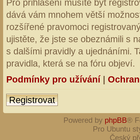
Pro přihlášení musíte být registro
dává vám mnohem větší možnosti.
rozšířené pravomoci registrovaný
ujistěte, že jste se obeznámili s
s dalšími pravidly a ujednáními. Ta
pravidla, která se na fóru objeví.
Podmínky pro užívání
|
Ochran
Registrovat
Powered by
phpBB
® F
Pro Ubuntu st
Český př