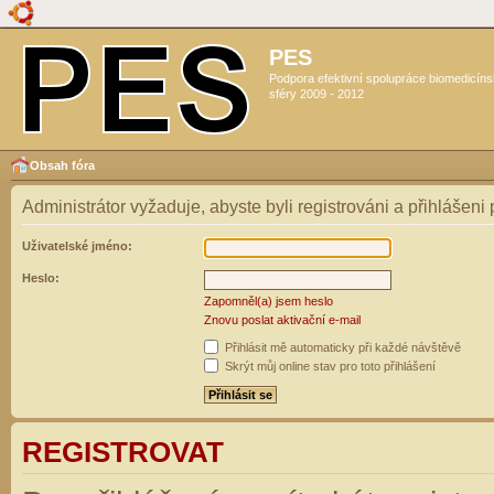
PES
Podpora efektivní spolupráce biomedicín
sféry 2009 - 2012
Obsah fóra
Administrátor vyžaduje, abyste byli registrováni a přihlášeni
Uživatelské jméno:
Heslo:
Zapomněl(a) jsem heslo
Znovu poslat aktivační e-mail
Přihlásit mě automaticky při každé návštěvě
Skrýt můj online stav pro toto přihlášení
REGISTROVAT