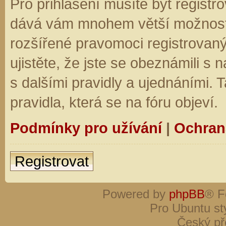
Pro přihlášení musíte být registro
dává vám mnohem větší možnosti.
rozšířené pravomoci registrovaný
ujistěte, že jste se obeznámili s
s dalšími pravidly a ujednáními. Ta
pravidla, která se na fóru objeví.
Podmínky pro užívání
|
Ochran
Registrovat
Powered by
phpBB
® F
Pro Ubuntu st
Český př