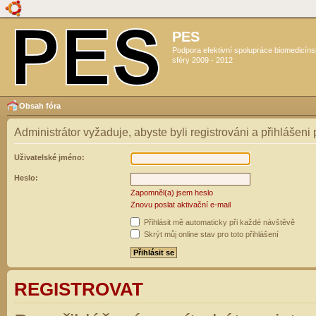
PES
Podpora efektivní spolupráce biomedicín
sféry 2009 - 2012
Obsah fóra
Administrátor vyžaduje, abyste byli registrováni a přihlášeni
Uživatelské jméno:
Heslo:
Zapomněl(a) jsem heslo
Znovu poslat aktivační e-mail
Přihlásit mě automaticky při každé návštěvě
Skrýt můj online stav pro toto přihlášení
REGISTROVAT