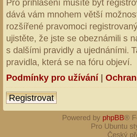
Pro přihlášení musíte být registro
dává vám mnohem větší možnosti.
rozšířené pravomoci registrovaný
ujistěte, že jste se obeznámili s
s dalšími pravidly a ujednáními. Ta
pravidla, která se na fóru objeví.
Podmínky pro užívání
|
Ochran
Registrovat
Powered by
phpBB
® F
Pro Ubuntu st
Český př