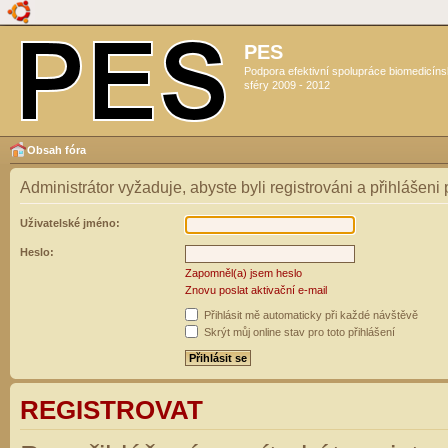
PES
Podpora efektivní spolupráce biomedicín
sféry 2009 - 2012
Obsah fóra
Administrátor vyžaduje, abyste byli registrováni a přihlášeni
Uživatelské jméno:
Heslo:
Zapomněl(a) jsem heslo
Znovu poslat aktivační e-mail
Přihlásit mě automaticky při každé návštěvě
Skrýt můj online stav pro toto přihlášení
REGISTROVAT