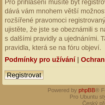
Pro přihlášení musíte být registro
dává vám mnohem větší možnosti.
rozšířené pravomoci registrovaný
ujistěte, že jste se obeznámili s
s dalšími pravidly a ujednáními. Ta
pravidla, která se na fóru objeví.
Podmínky pro užívání
|
Ochran
Registrovat
Powered by
phpBB
® F
Pro Ubuntu st
Český př