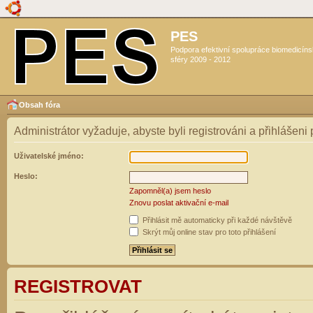
PES
Podpora efektivní spolupráce biomedicín
sféry 2009 - 2012
Obsah fóra
Administrátor vyžaduje, abyste byli registrováni a přihlášeni
Uživatelské jméno:
Heslo:
Zapomněl(a) jsem heslo
Znovu poslat aktivační e-mail
Přihlásit mě automaticky při každé návštěvě
Skrýt můj online stav pro toto přihlášení
REGISTROVAT