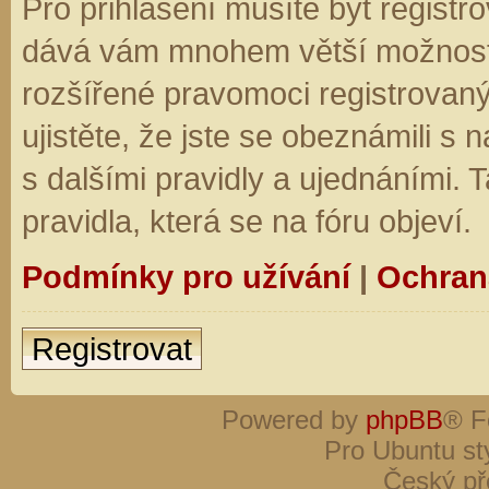
Pro přihlášení musíte být registro
dává vám mnohem větší možnosti.
rozšířené pravomoci registrovaný
ujistěte, že jste se obeznámili s
s dalšími pravidly a ujednáními. Ta
pravidla, která se na fóru objeví.
Podmínky pro užívání
|
Ochran
Registrovat
Powered by
phpBB
® F
Pro Ubuntu st
Český př