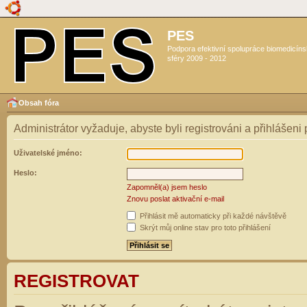
PES
Podpora efektivní spolupráce biomedicín
sféry 2009 - 2012
Obsah fóra
Administrátor vyžaduje, abyste byli registrováni a přihlášeni
Uživatelské jméno:
Heslo:
Zapomněl(a) jsem heslo
Znovu poslat aktivační e-mail
Přihlásit mě automaticky při každé návštěvě
Skrýt můj online stav pro toto přihlášení
REGISTROVAT