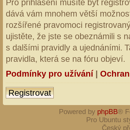
Pro přihlášení musíte být registro
dává vám mnohem větší možnosti.
rozšířené pravomoci registrovaný
ujistěte, že jste se obeznámili s
s dalšími pravidly a ujednáními. Ta
pravidla, která se na fóru objeví.
Podmínky pro užívání
|
Ochran
Registrovat
Powered by
phpBB
® F
Pro Ubuntu st
Český př