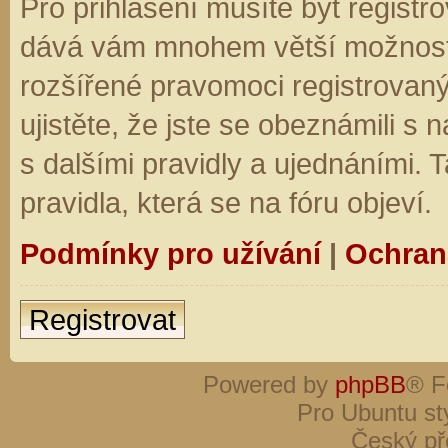
Pro přihlášení musíte být registro
dává vám mnohem větší možnosti.
rozšířené pravomoci registrovaný
ujistěte, že jste se obeznámili s
s dalšími pravidly a ujednáními. Ta
pravidla, která se na fóru objeví.
Podmínky pro užívání
|
Ochran
Registrovat
Powered by
phpBB
® F
Pro Ubuntu st
Český př