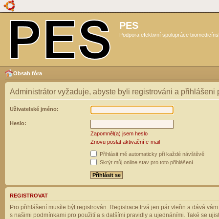
PES
Podpora efektivní spolupráce biomedicíns
Obsah fóra
Administrátor vyžaduje, abyste byli registrováni a přihlášeni
Uživatelské jméno:
Heslo:
Zapomněl(a) jsem heslo
Znovu poslat aktivační e-mail
Přihlásit mě automaticky při každé návštěvě
Skrýt můj online stav pro toto přihlášení
REGISTROVAT
Pro přihlášení musíte být registrován. Registrace trvá jen pár vteřin a dává vá
s našimi podmínkami pro použití a s dalšími pravidly a ujednáními. Také se ujistět