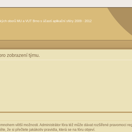
kých oborů MU a VUT Brno s účastí aplikační sféry 2009 - 2012
 pro zobrazení týmu.
m mnohem větší možnosti. Administrátor fóra též může dávat rozšířené pravomoci regi
e, že si přečtete jakákoliv pravidla, která se na fóru objeví.