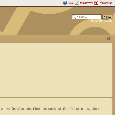
FAQ
Registrovat
Přihlásit se
Pokročilé hledání
strovaným uživatelům. Před registrací se ujistěte, že jste se obeznámili