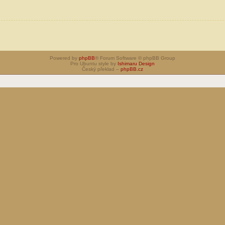
Powered by
phpBB
® Forum Software © phpBB Group
Pro Ubuntu style by
Ishimaru Design
Český překlad –
phpBB.cz