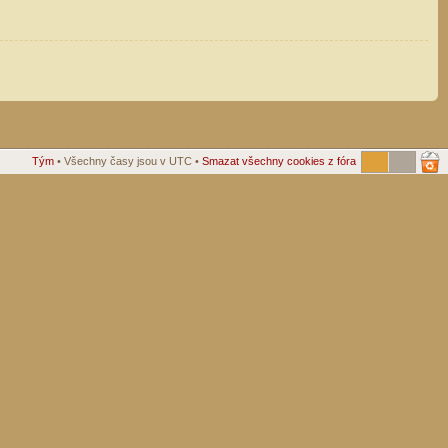
Tým
• Všechny časy jsou v UTC •
Smazat všechny cookies z fóra