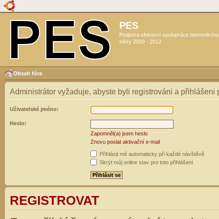
PES
Podpora efektivní spolupráce biomedicín
sféry 2009 - 2012
Obsah fóra
Administrátor vyžaduje, abyste byli registrováni a přihlášeni
Uživatelské jméno:
Heslo:
Zapomněl(a) jsem heslo
Znovu poslat aktivační e-mail
Přihlásit mě automaticky při každé návštěvě
Skrýt můj online stav pro toto přihlášení
REGISTROVAT