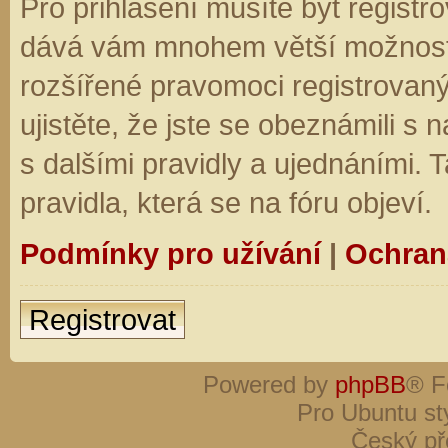
Pro přihlášení musíte být registro
dává vám mnohem větší možnosti.
rozšířené pravomoci registrovaný
ujistěte, že jste se obeznámili s
s dalšími pravidly a ujednáními. Ta
pravidla, která se na fóru objeví.
Podmínky pro užívání
|
Ochran
Registrovat
Powered by
phpBB
® F
Pro Ubuntu st
Český př