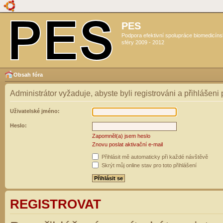
PES
Podpora efektivní spolupráce biomedicín
sféry 2009 - 2012
Obsah fóra
Administrátor vyžaduje, abyste byli registrováni a přihlášeni
Uživatelské jméno:
Heslo:
Zapomněl(a) jsem heslo
Znovu poslat aktivační e-mail
Přihlásit mě automaticky při každé návštěvě
Skrýt můj online stav pro toto přihlášení
REGISTROVAT