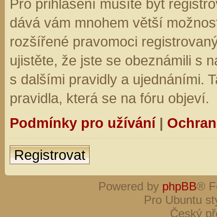
Pro přihlášení musíte být registro
dává vám mnohem větší možnosti.
rozšířené pravomoci registrovaný
ujistěte, že jste se obeznámili s
s dalšími pravidly a ujednáními. Ta
pravidla, která se na fóru objeví.
Podmínky pro užívání
|
Ochran
Registrovat
Powered by
phpBB
® F
Pro Ubuntu st
Český př