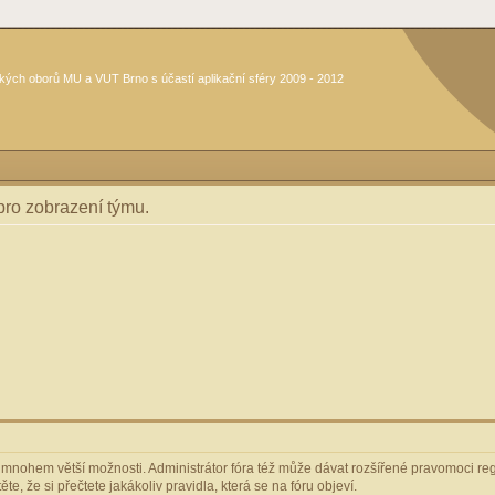
kých oborů MU a VUT Brno s účastí aplikační sféry 2009 - 2012
 pro zobrazení týmu.
m mnohem větší možnosti. Administrátor fóra též může dávat rozšířené pravomoci regi
e, že si přečtete jakákoliv pravidla, která se na fóru objeví.