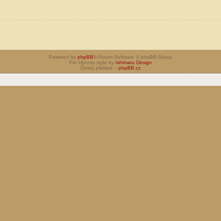
Powered by
phpBB
® Forum Software © phpBB Group
Pro Ubuntu style by
Ishimaru Design
Český překlad –
phpBB.cz