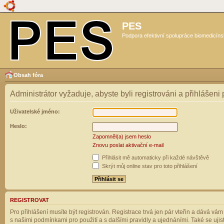
PES
Podpora efektivní spolupráce biomedicíns
Obsah fóra
Administrátor vyžaduje, abyste byli registrováni a přihlášeni
Uživatelské jméno:
Heslo:
Zapomněl(a) jsem heslo
Znovu poslat aktivační e-mail
Přihlásit mě automaticky při každé návštěvě
Skrýt můj online stav pro toto přihlášení
REGISTROVAT
Pro přihlášení musíte být registrován. Registrace trvá jen pár vteřin a dává vá
s našimi podmínkami pro použití a s dalšími pravidly a ujednáními. Také se ujistět