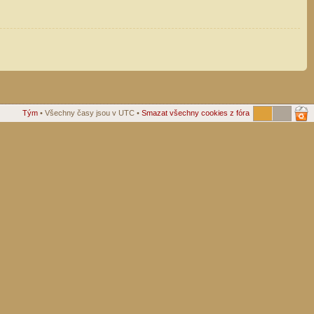
Tým
• Všechny časy jsou v UTC •
Smazat všechny cookies z fóra