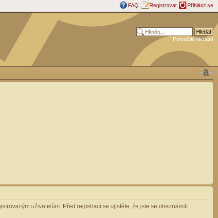
FAQ
Registrovat
Přihlásit se
Pokročilé hledání
strovaným uživatelům. Před registrací se ujistěte, že jste se obeznámili