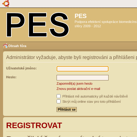
PES
Podpora efektivní spolupráce biomedicín
sféry 2009 - 2012
Obsah fóra
Administrátor vyžaduje, abyste byli registrováni a přihlášeni
Uživatelské jméno:
Heslo:
Zapomněl(a) jsem heslo
Znovu poslat aktivační e-mail
Přihlásit mě automaticky při každé návštěvě
Skrýt můj online stav pro toto přihlášení
REGISTROVAT