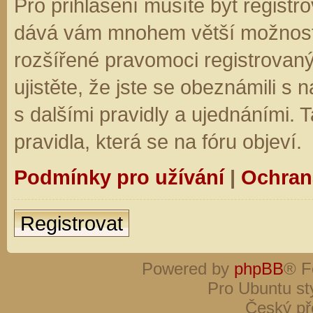
Pro přihlášení musíte být registro
dává vám mnohem větší možnosti.
rozšířené pravomoci registrovaný
ujistěte, že jste se obeznámili s
s dalšími pravidly a ujednáními. Ta
pravidla, která se na fóru objeví.
Podmínky pro užívání
|
Ochran
Registrovat
Powered by
phpBB
® F
Pro Ubuntu st
Český př