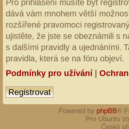
Pro přihlášení musíte být registro
dává vám mnohem větší možnosti.
rozšířené pravomoci registrovaný
ujistěte, že jste se obeznámili s
s dalšími pravidly a ujednáními. Ta
pravidla, která se na fóru objeví.
Podmínky pro užívání
|
Ochran
Registrovat
Powered by
phpBB
® F
Pro Ubuntu st
Český př