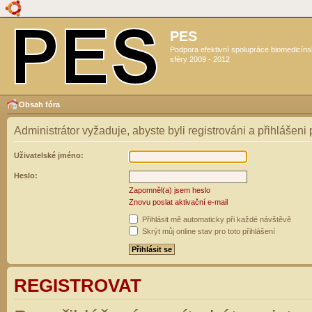
PES
Podpora efektivní spolupráce biomedicín
sféry 2009 - 2012
Obsah fóra
Administrátor vyžaduje, abyste byli registrováni a přihlášeni
Uživatelské jméno:
Heslo:
Zapomněl(a) jsem heslo
Znovu poslat aktivační e-mail
Přihlásit mě automaticky při každé návštěvě
Skrýt můj online stav pro toto přihlášení
REGISTROVAT