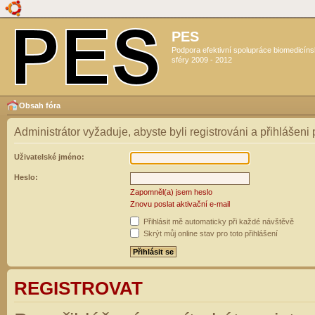
PES
Podpora efektivní spolupráce biomedicín
sféry 2009 - 2012
Obsah fóra
Administrátor vyžaduje, abyste byli registrováni a přihlášeni
Uživatelské jméno:
Heslo:
Zapomněl(a) jsem heslo
Znovu poslat aktivační e-mail
Přihlásit mě automaticky při každé návštěvě
Skrýt můj online stav pro toto přihlášení
REGISTROVAT