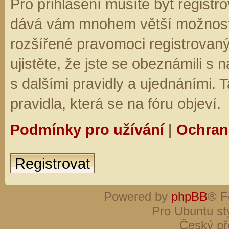
Pro přihlášení musíte být registro
dává vám mnohem větší možnosti.
rozšířené pravomoci registrovaný
ujistěte, že jste se obeznámili s
s dalšími pravidly a ujednáními. Ta
pravidla, která se na fóru objeví.
Podmínky pro užívání
|
Ochran
Registrovat
Powered by
phpBB
® F
Pro Ubuntu st
Český př