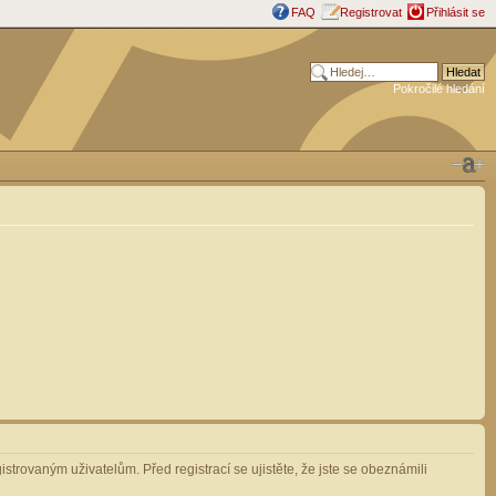
FAQ
Registrovat
Přihlásit se
Pokročilé hledání
strovaným uživatelům. Před registrací se ujistěte, že jste se obeznámili