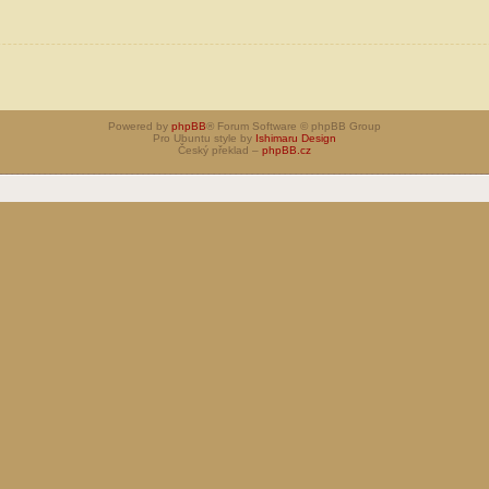
Powered by
phpBB
® Forum Software © phpBB Group
Pro Ubuntu style by
Ishimaru Design
Český překlad –
phpBB.cz