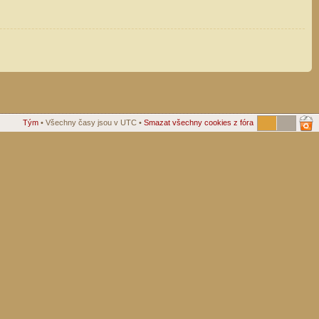
Tým
• Všechny časy jsou v UTC •
Smazat všechny cookies z fóra