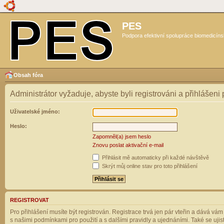
PES
Podpora efektivní spolupráce biomedicíns
Obsah fóra
Administrátor vyžaduje, abyste byli registrováni a přihlášeni
Uživatelské jméno:
Heslo:
Zapomněl(a) jsem heslo
Znovu poslat aktivační e-mail
Přihlásit mě automaticky při každé návštěvě
Skrýt můj online stav pro toto přihlášení
REGISTROVAT
Pro přihlášení musíte být registrován. Registrace trvá jen pár vteřin a dává vá
s našimi podmínkami pro použití a s dalšími pravidly a ujednáními. Také se ujistět