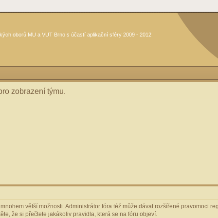
kých oborů MU a VUT Brno s účastí aplikační sféry 2009 - 2012
 pro zobrazení týmu.
m mnohem větší možnosti. Administrátor fóra též může dávat rozšířené pravomoci regi
e, že si přečtete jakákoliv pravidla, která se na fóru objeví.