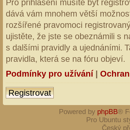
Pro přihlášení musíte být registro
dává vám mnohem větší možnosti.
rozšířené pravomoci registrovaný
ujistěte, že jste se obeznámili s
s dalšími pravidly a ujednáními. Ta
pravidla, která se na fóru objeví.
Podmínky pro užívání
|
Ochran
Registrovat
Powered by
phpBB
® F
Pro Ubuntu st
Český př