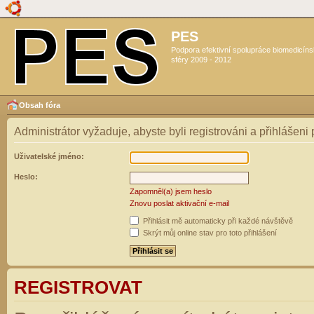
PES
Podpora efektivní spolupráce biomedicín
sféry 2009 - 2012
Obsah fóra
Administrátor vyžaduje, abyste byli registrováni a přihlášeni
Uživatelské jméno:
Heslo:
Zapomněl(a) jsem heslo
Znovu poslat aktivační e-mail
Přihlásit mě automaticky při každé návštěvě
Skrýt můj online stav pro toto přihlášení
REGISTROVAT