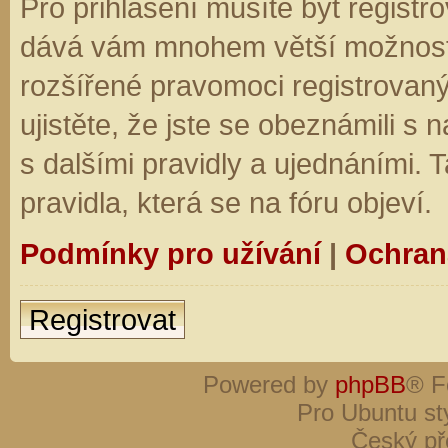
Pro přihlášení musíte být registro
dává vám mnohem větší možnosti.
rozšířené pravomoci registrovaný
ujistěte, že jste se obeznámili s
s dalšími pravidly a ujednáními. Ta
pravidla, která se na fóru objeví.
Podmínky pro užívání
|
Ochran
Registrovat
Powered by
phpBB
® F
Pro Ubuntu st
Český př