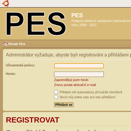
PES
Podpora efektivní spolupráce biomedicín
sféry 2009 - 2012
Obsah fóra
Administrátor vyžaduje, abyste byli registrováni a přihlášeni
Uživatelské jméno:
Heslo:
Zapomněl(a) jsem heslo
Znovu poslat aktivační e-mail
Přihlásit mě automaticky při každé návštěvě
Skrýt můj online stav pro toto přihlášení
REGISTROVAT