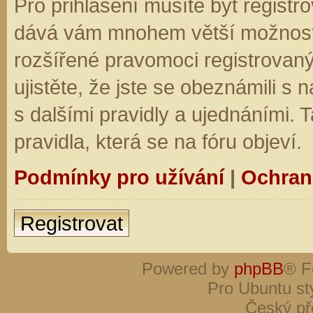
Pro přihlášení musíte být registro
dává vám mnohem větší možnosti.
rozšířené pravomoci registrovaný
ujistěte, že jste se obeznámili s
s dalšími pravidly a ujednáními. Ta
pravidla, která se na fóru objeví.
Podmínky pro užívání
|
Ochran
Registrovat
Powered by
phpBB
® F
Pro Ubuntu st
Český př