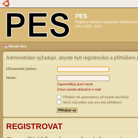
PES
Podpora efektivní spolupráce biomedicín
sféry 2009 - 2012
Obsah fóra
Administrátor vyžaduje, abyste byli registrováni a přihlášeni
Uživatelské jméno:
Heslo:
Zapomněl(a) jsem heslo
Znovu poslat aktivační e-mail
Přihlásit mě automaticky při každé návštěvě
Skrýt můj online stav pro toto přihlášení
REGISTROVAT