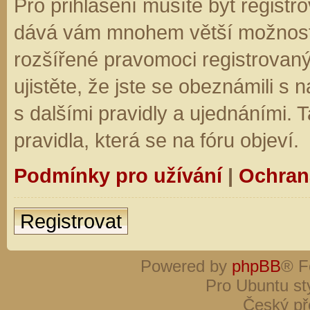
Pro přihlášení musíte být registro
dává vám mnohem větší možnosti.
rozšířené pravomoci registrovaný
ujistěte, že jste se obeznámili s
s dalšími pravidly a ujednáními. Ta
pravidla, která se na fóru objeví.
Podmínky pro užívání
|
Ochran
Registrovat
Powered by
phpBB
® F
Pro Ubuntu st
Český př