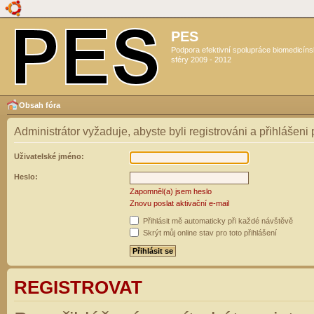
PES
Podpora efektivní spolupráce biomedicín
sféry 2009 - 2012
Obsah fóra
Administrátor vyžaduje, abyste byli registrováni a přihlášeni
Uživatelské jméno:
Heslo:
Zapomněl(a) jsem heslo
Znovu poslat aktivační e-mail
Přihlásit mě automaticky při každé návštěvě
Skrýt můj online stav pro toto přihlášení
REGISTROVAT