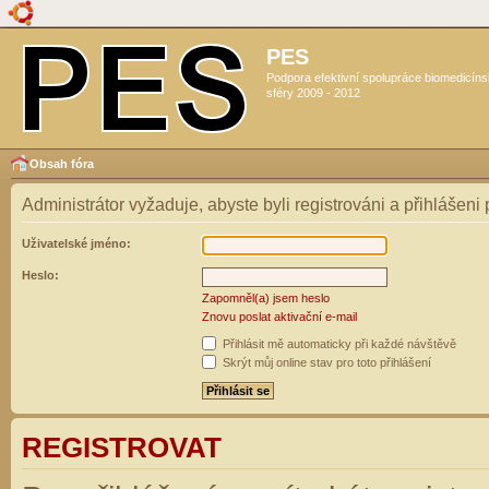
PES
Podpora efektivní spolupráce biomedicín
sféry 2009 - 2012
Obsah fóra
Administrátor vyžaduje, abyste byli registrováni a přihlášeni
Uživatelské jméno:
Heslo:
Zapomněl(a) jsem heslo
Znovu poslat aktivační e-mail
Přihlásit mě automaticky při každé návštěvě
Skrýt můj online stav pro toto přihlášení
REGISTROVAT