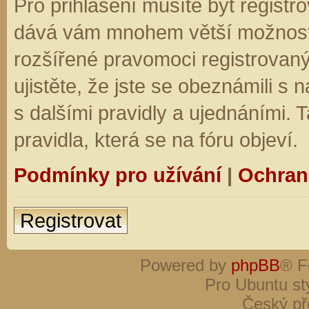
Pro přihlášení musíte být registro
dává vám mnohem větší možnosti.
rozšířené pravomoci registrovaný
ujistěte, že jste se obeznámili s
s dalšími pravidly a ujednáními. Ta
pravidla, která se na fóru objeví.
Podmínky pro užívání
|
Ochran
Registrovat
Powered by
phpBB
® F
Pro Ubuntu st
Český př