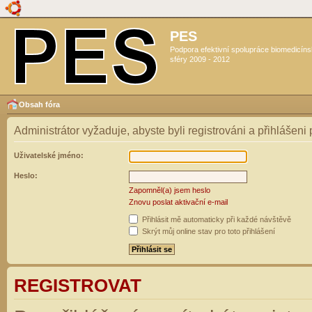
PES
Podpora efektivní spolupráce biomedicín
sféry 2009 - 2012
Obsah fóra
Administrátor vyžaduje, abyste byli registrováni a přihlášeni
Uživatelské jméno:
Heslo:
Zapomněl(a) jsem heslo
Znovu poslat aktivační e-mail
Přihlásit mě automaticky při každé návštěvě
Skrýt můj online stav pro toto přihlášení
REGISTROVAT