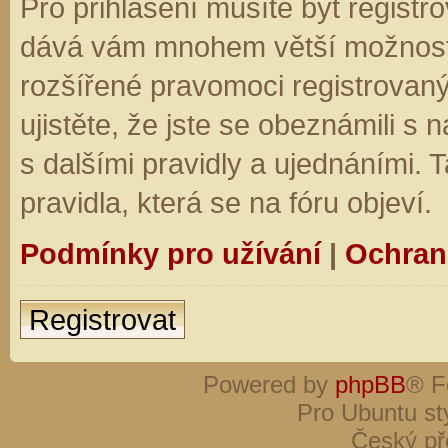
Pro přihlášení musíte být registro
dává vám mnohem větší možnosti.
rozšířené pravomoci registrovaný
ujistěte, že jste se obeznámili s
s dalšími pravidly a ujednáními. Ta
pravidla, která se na fóru objeví.
Podmínky pro užívání
|
Ochran
Registrovat
Powered by
phpBB
® F
Pro Ubuntu st
Český př