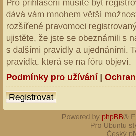
Pro přihlášení musíte být registro
dává vám mnohem větší možnosti.
rozšířené pravomoci registrovaný
ujistěte, že jste se obeznámili s
s dalšími pravidly a ujednáními. Ta
pravidla, která se na fóru objeví.
Podmínky pro užívání
|
Ochran
Registrovat
Powered by
phpBB
® F
Pro Ubuntu st
Český př