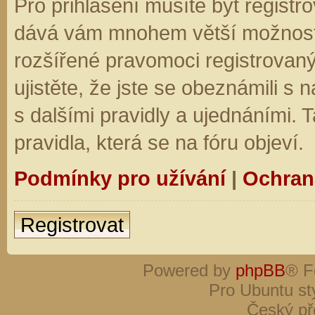
Pro přihlášení musíte být registro
dává vám mnohem větší možnosti.
rozšířené pravomoci registrovaný
ujistěte, že jste se obeznámili s
s dalšími pravidly a ujednáními. Ta
pravidla, která se na fóru objeví.
Podmínky pro užívání
|
Ochran
Registrovat
Powered by
phpBB
® F
Pro Ubuntu st
Český př