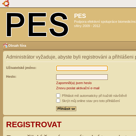
PES
Podpora efektivní spolupráce biomedicín
sféry 2009 - 2012
Obsah fóra
Administrátor vyžaduje, abyste byli registrováni a přihlášeni
Uživatelské jméno:
Heslo:
Zapomněl(a) jsem heslo
Znovu poslat aktivační e-mail
Přihlásit mě automaticky při každé návštěvě
Skrýt můj online stav pro toto přihlášení
REGISTROVAT