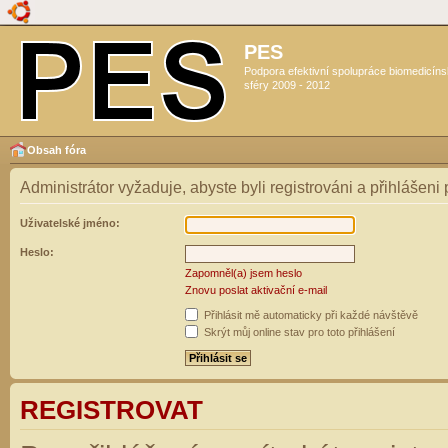
PES
Podpora efektivní spolupráce biomedicín
sféry 2009 - 2012
Obsah fóra
Administrátor vyžaduje, abyste byli registrováni a přihlášeni
Uživatelské jméno:
Heslo:
Zapomněl(a) jsem heslo
Znovu poslat aktivační e-mail
Přihlásit mě automaticky při každé návštěvě
Skrýt můj online stav pro toto přihlášení
REGISTROVAT