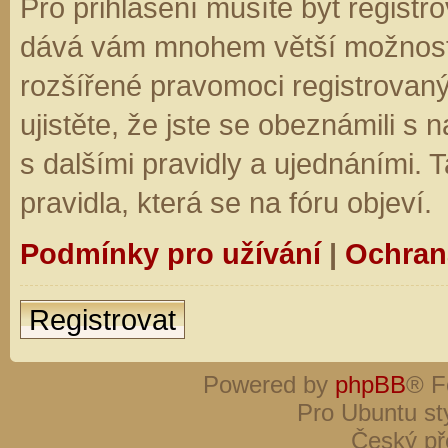
Pro přihlášení musíte být registro
dává vám mnohem větší možnosti.
rozšířené pravomoci registrovaný
ujistěte, že jste se obeznámili s
s dalšími pravidly a ujednáními. Ta
pravidla, která se na fóru objeví.
Podmínky pro užívání
|
Ochran
Registrovat
Powered by
phpBB
® F
Pro Ubuntu st
Český př