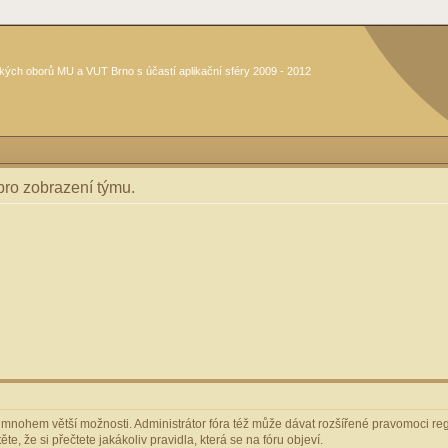
kých oborů MU a VUT Brno s účastí aplikační sféry 2009 - 2012
 pro zobrazení týmu.
m mnohem větší možnosti. Administrátor fóra též může dávat rozšířené pravomoci regi
e, že si přečtete jakákoliv pravidla, která se na fóru objeví.