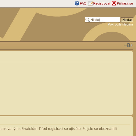
FAQ
Registrovat
Přihlásit se
Pokročilé hledání
strovaným uživatelům. Před registrací se ujistěte, že jste se obeznámili