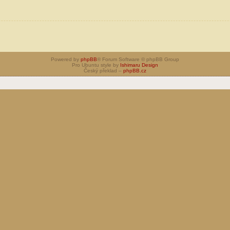
Powered by
phpBB
® Forum Software © phpBB Group
Pro Ubuntu style by
Ishimaru Design
Český překlad –
phpBB.cz