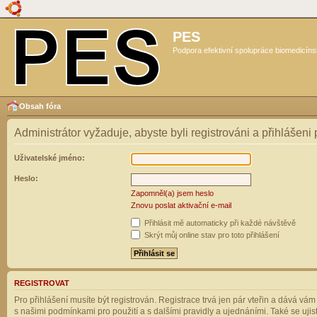
PES
Podpora efektivní spolupráce biomedicíns
Obsah fóra
Administrátor vyžaduje, abyste byli registrováni a přihlášeni
Uživatelské jméno:
Heslo:
Zapomněl(a) jsem heslo
Znovu poslat aktivační e-mail
Přihlásit mě automaticky při každé návštěvě
Skrýt můj online stav pro toto přihlášení
REGISTROVAT
Pro přihlášení musíte být registrován. Registrace trvá jen pár vteřin a dává vá
s našimi podmínkami pro použití a s dalšími pravidly a ujednáními. Také se ujistět