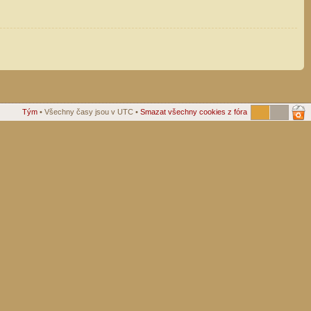
Tým
• Všechny časy jsou v UTC •
Smazat všechny cookies z fóra