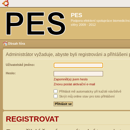
PES
Podpora efektivní spolupráce biomedicín
sféry 2009 - 2012
Obsah fóra
Administrátor vyžaduje, abyste byli registrováni a přihlášeni
Uživatelské jméno:
Heslo:
Zapomněl(a) jsem heslo
Znovu poslat aktivační e-mail
Přihlásit mě automaticky při každé návštěvě
Skrýt můj online stav pro toto přihlášení
REGISTROVAT