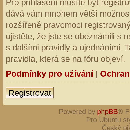
Pro přihlášení musíte být registro
dává vám mnohem větší možnosti.
rozšířené pravomoci registrovaný
ujistěte, že jste se obeznámili s
s dalšími pravidly a ujednáními. Ta
pravidla, která se na fóru objeví.
Podmínky pro užívání
|
Ochran
Registrovat
Powered by
phpBB
® F
Pro Ubuntu st
Český př