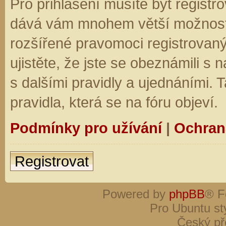
Pro přihlášení musíte být registro
dává vám mnohem větší možnosti.
rozšířené pravomoci registrovaný
ujistěte, že jste se obeznámili s
s dalšími pravidly a ujednáními. Ta
pravidla, která se na fóru objeví.
Podmínky pro užívání
|
Ochran
Registrovat
Powered by
phpBB
® F
Pro Ubuntu st
Český př