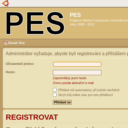
PES
Podpora efektivní spolupráce biomedicín
sféry 2009 - 2012
Obsah fóra
Administrátor vyžaduje, abyste byli registrováni a přihlášeni
Uživatelské jméno:
Heslo:
Zapomněl(a) jsem heslo
Znovu poslat aktivační e-mail
Přihlásit mě automaticky při každé návštěvě
Skrýt můj online stav pro toto přihlášení
REGISTROVAT