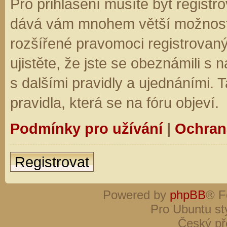
Pro přihlášení musíte být registro
dává vám mnohem větší možnosti.
rozšířené pravomoci registrovaný
ujistěte, že jste se obeznámili s
s dalšími pravidly a ujednáními. Ta
pravidla, která se na fóru objeví.
Podmínky pro užívání
|
Ochran
Registrovat
Powered by
phpBB
® F
Pro Ubuntu st
Český př