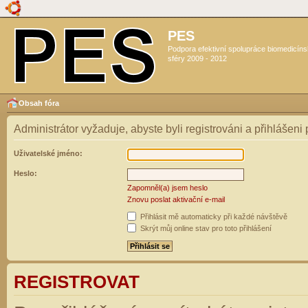
PES
Podpora efektivní spolupráce biomedicín
sféry 2009 - 2012
Obsah fóra
Administrátor vyžaduje, abyste byli registrováni a přihlášeni
Uživatelské jméno:
Heslo:
Zapomněl(a) jsem heslo
Znovu poslat aktivační e-mail
Přihlásit mě automaticky při každé návštěvě
Skrýt můj online stav pro toto přihlášení
REGISTROVAT