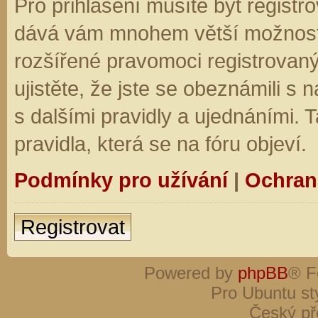
Pro přihlášení musíte být registro
dává vám mnohem větší možnosti.
rozšířené pravomoci registrovaný
ujistěte, že jste se obeznámili s
s dalšími pravidly a ujednáními. Ta
pravidla, která se na fóru objeví.
Podmínky pro užívání
|
Ochran
Registrovat
Powered by
phpBB
® F
Pro Ubuntu st
Český př