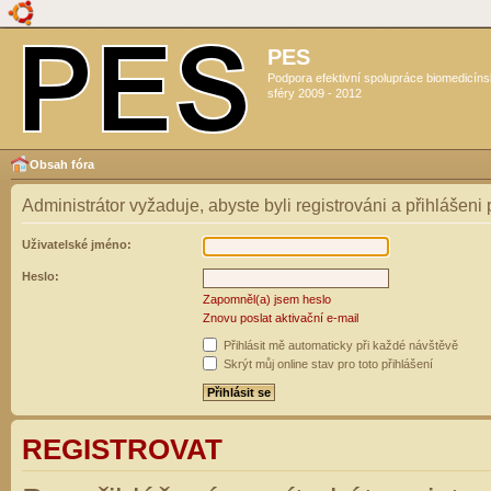
PES
Podpora efektivní spolupráce biomedicín
sféry 2009 - 2012
Obsah fóra
Administrátor vyžaduje, abyste byli registrováni a přihlášeni
Uživatelské jméno:
Heslo:
Zapomněl(a) jsem heslo
Znovu poslat aktivační e-mail
Přihlásit mě automaticky při každé návštěvě
Skrýt můj online stav pro toto přihlášení
REGISTROVAT