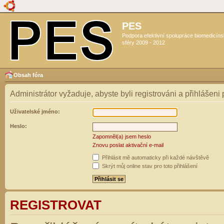
PES
Podpora efektivní spolupráce biomedicín
sféry 2009 - 2012
Obsah fóra
Administrátor vyžaduje, abyste byli registrováni a přihlášeni
Uživatelské jméno:
Heslo:
Zapomněl(a) jsem heslo
Znovu poslat aktivační e-mail
Přihlásit mě automaticky při každé návštěvě
Skrýt můj online stav pro toto přihlášení
REGISTROVAT