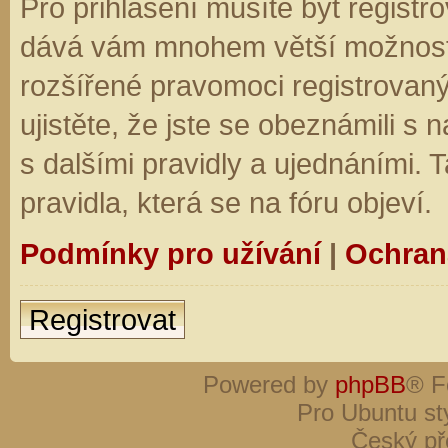
Pro přihlášení musíte být registro
dává vám mnohem větší možnosti.
rozšířené pravomoci registrovaný
ujistěte, že jste se obeznámili s
s dalšími pravidly a ujednáními. Ta
pravidla, která se na fóru objeví.
Podmínky pro užívání
|
Ochran
Registrovat
Powered by
phpBB
® F
Pro Ubuntu st
Český př