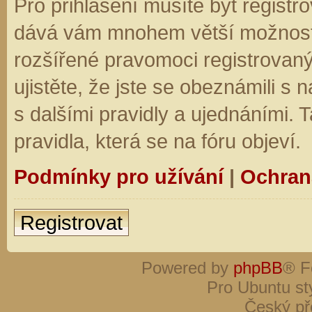
Pro přihlášení musíte být registro
dává vám mnohem větší možnosti.
rozšířené pravomoci registrovaný
ujistěte, že jste se obeznámili s
s dalšími pravidly a ujednáními. Ta
pravidla, která se na fóru objeví.
Podmínky pro užívání
|
Ochran
Registrovat
Powered by
phpBB
® F
Pro Ubuntu st
Český př