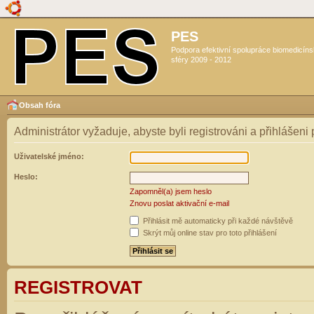
PES
Podpora efektivní spolupráce biomedicín
sféry 2009 - 2012
Obsah fóra
Administrátor vyžaduje, abyste byli registrováni a přihlášeni
Uživatelské jméno:
Heslo:
Zapomněl(a) jsem heslo
Znovu poslat aktivační e-mail
Přihlásit mě automaticky při každé návštěvě
Skrýt můj online stav pro toto přihlášení
REGISTROVAT