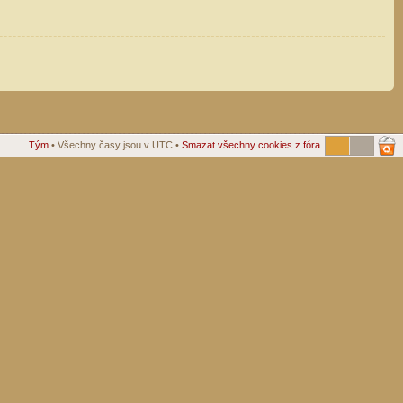
Tým
• Všechny časy jsou v UTC •
Smazat všechny cookies z fóra