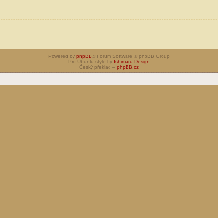
Powered by
phpBB
® Forum Software © phpBB Group
Pro Ubuntu style by
Ishimaru Design
Český překlad –
phpBB.cz