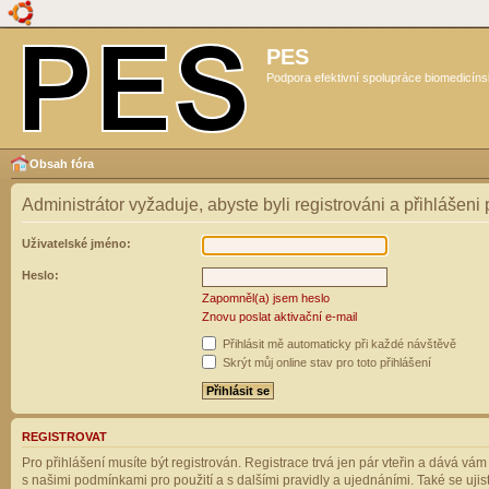
PES
Podpora efektivní spolupráce biomedicíns
Obsah fóra
Administrátor vyžaduje, abyste byli registrováni a přihlášeni
Uživatelské jméno:
Heslo:
Zapomněl(a) jsem heslo
Znovu poslat aktivační e-mail
Přihlásit mě automaticky při každé návštěvě
Skrýt můj online stav pro toto přihlášení
REGISTROVAT
Pro přihlášení musíte být registrován. Registrace trvá jen pár vteřin a dává vá
s našimi podmínkami pro použití a s dalšími pravidly a ujednáními. Také se ujistět