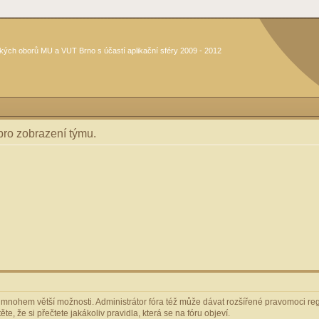
kých oborů MU a VUT Brno s účastí aplikační sféry 2009 - 2012
 pro zobrazení týmu.
m mnohem větší možnosti. Administrátor fóra též může dávat rozšířené pravomoci regi
e, že si přečtete jakákoliv pravidla, která se na fóru objeví.