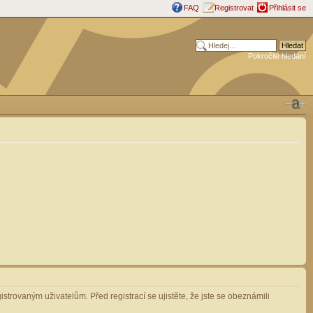
FAQ
Registrovat
Přihlásit se
Pokročilé hledání
strovaným uživatelům. Před registrací se ujistěte, že jste se obeznámili