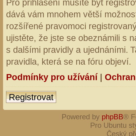
Pro přihlášení musíte být registro
dává vám mnohem větší možnosti.
rozšířené pravomoci registrovaný
ujistěte, že jste se obeznámili s
s dalšími pravidly a ujednáními. Ta
pravidla, která se na fóru objeví.
Podmínky pro užívání
|
Ochran
Registrovat
Powered by
phpBB
® F
Pro Ubuntu st
Český př