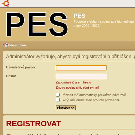
PES
Podpora efektivní spolupráce biomedicín
sféry 2009 - 2012
Obsah fóra
Administrátor vyžaduje, abyste byli registrováni a přihlášeni
Uživatelské jméno:
Heslo:
Zapomněl(a) jsem heslo
Znovu poslat aktivační e-mail
Přihlásit mě automaticky při každé návštěvě
Skrýt můj online stav pro toto přihlášení
REGISTROVAT