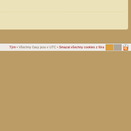
Tým
• Všechny časy jsou v UTC •
Smazat všechny cookies z fóra