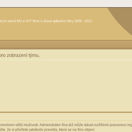
kých oborů MU a VUT Brno s účastí aplikační sféry 2009 - 2012
 pro zobrazení týmu.
m mnohem větší možnosti. Administrátor fóra též může dávat rozšířené pravomoci regi
e, že si přečtete jakákoliv pravidla, která se na fóru objeví.