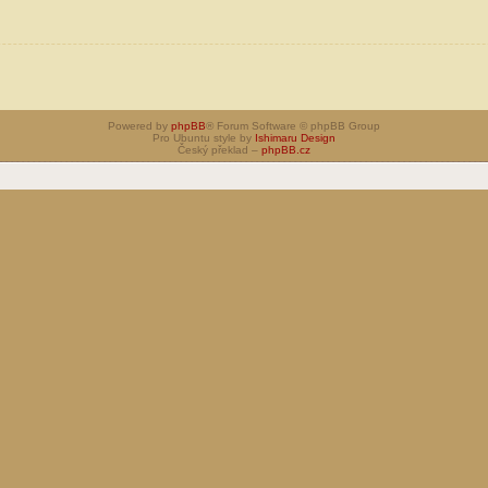
Powered by
phpBB
® Forum Software © phpBB Group
Pro Ubuntu style by
Ishimaru Design
Český překlad –
phpBB.cz