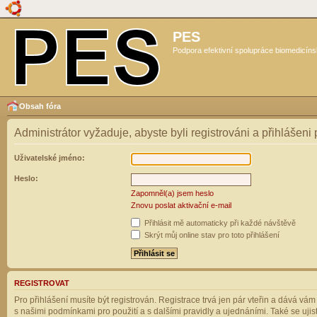
PES
Podpora efektivní spolupráce biomedicíns
Obsah fóra
Administrátor vyžaduje, abyste byli registrováni a přihlášeni
Uživatelské jméno:
Heslo:
Zapomněl(a) jsem heslo
Znovu poslat aktivační e-mail
Přihlásit mě automaticky při každé návštěvě
Skrýt můj online stav pro toto přihlášení
REGISTROVAT
Pro přihlášení musíte být registrován. Registrace trvá jen pár vteřin a dává vá
s našimi podmínkami pro použití a s dalšími pravidly a ujednáními. Také se ujistět