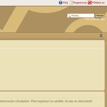
FAQ
Registrovat
Přihlásit se
Pokročilé hledání
strovaným uživatelům. Před registrací se ujistěte, že jste se obeznámili