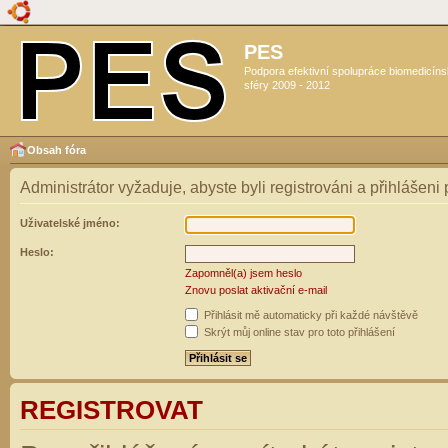
PES
Podpora efektivní spolupráce biomedicín
sféry 2009 - 2012
Obsah fóra
Administrátor vyžaduje, abyste byli registrováni a přihlášeni
Uživatelské jméno:
Heslo:
Zapomněl(a) jsem heslo
Znovu poslat aktivační e-mail
Přihlásit mě automaticky při každé návštěvě
Skrýt můj online stav pro toto přihlášení
REGISTROVAT