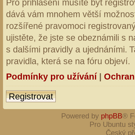
Pro přihlášení musíte být registro
dává vám mnohem větší možnosti.
rozšířené pravomoci registrovaný
ujistěte, že jste se obeznámili s
s dalšími pravidly a ujednáními. Ta
pravidla, která se na fóru objeví.
Podmínky pro užívání
|
Ochran
Registrovat
Powered by
phpBB
® F
Pro Ubuntu st
Český př