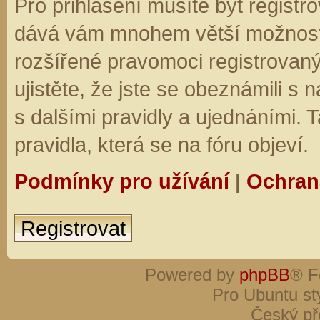
Pro přihlášení musíte být registro
dává vám mnohem větší možnosti.
rozšířené pravomoci registrovaný
ujistěte, že jste se obeznámili s
s dalšími pravidly a ujednáními. Ta
pravidla, která se na fóru objeví.
Podmínky pro užívání
|
Ochran
Registrovat
Powered by
phpBB
® F
Pro Ubuntu st
Český př