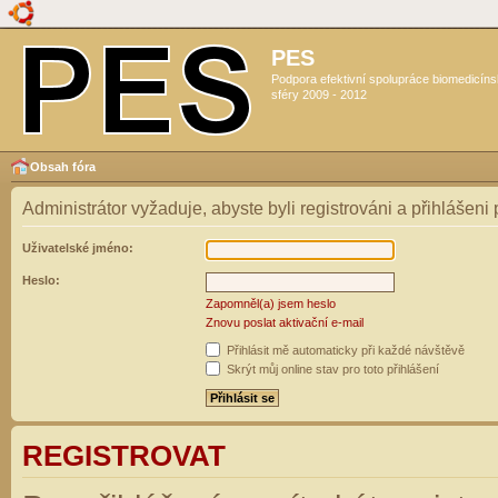
PES
Podpora efektivní spolupráce biomedicín
sféry 2009 - 2012
Obsah fóra
Administrátor vyžaduje, abyste byli registrováni a přihlášeni
Uživatelské jméno:
Heslo:
Zapomněl(a) jsem heslo
Znovu poslat aktivační e-mail
Přihlásit mě automaticky při každé návštěvě
Skrýt můj online stav pro toto přihlášení
REGISTROVAT