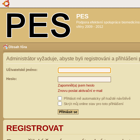
PES
Podpora efektivní spolupráce biomedicín
sféry 2009 - 2012
Obsah fóra
Administrátor vyžaduje, abyste byli registrováni a přihlášeni
Uživatelské jméno:
Heslo:
Zapomněl(a) jsem heslo
Znovu poslat aktivační e-mail
Přihlásit mě automaticky při každé návštěvě
Skrýt můj online stav pro toto přihlášení
REGISTROVAT