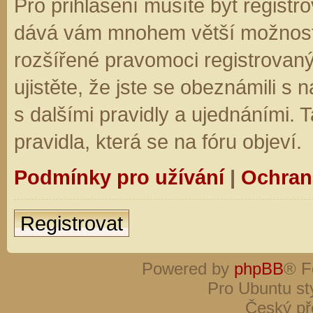
Pro přihlášení musíte být registro
dává vám mnohem větší možnosti.
rozšířené pravomoci registrovaný
ujistěte, že jste se obeznámili s
s dalšími pravidly a ujednáními. Ta
pravidla, která se na fóru objeví.
Podmínky pro užívání
|
Ochran
Registrovat
Powered by
phpBB
® F
Pro Ubuntu st
Český př