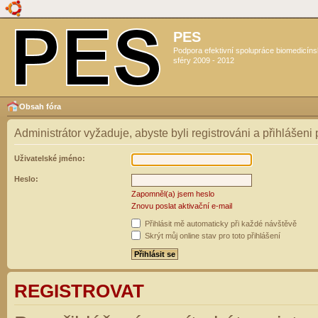
PES
Podpora efektivní spolupráce biomedicín
sféry 2009 - 2012
Obsah fóra
Administrátor vyžaduje, abyste byli registrováni a přihlášeni
Uživatelské jméno:
Heslo:
Zapomněl(a) jsem heslo
Znovu poslat aktivační e-mail
Přihlásit mě automaticky při každé návštěvě
Skrýt můj online stav pro toto přihlášení
REGISTROVAT