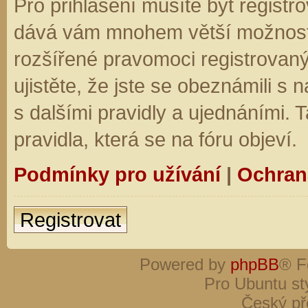
Pro přihlášení musíte být registro
dává vám mnohem větší možnosti.
rozšířené pravomoci registrovaný
ujistěte, že jste se obeznámili s
s dalšími pravidly a ujednáními. Ta
pravidla, která se na fóru objeví.
Podmínky pro užívání
|
Ochran
Registrovat
Powered by
phpBB
® F
Pro Ubuntu st
Český př