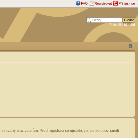
FAQ
Registrovat
Přihlásit se
Pokročilé hledání
strovaným uživatelům. Před registrací se ujistěte, že jste se obeznámili