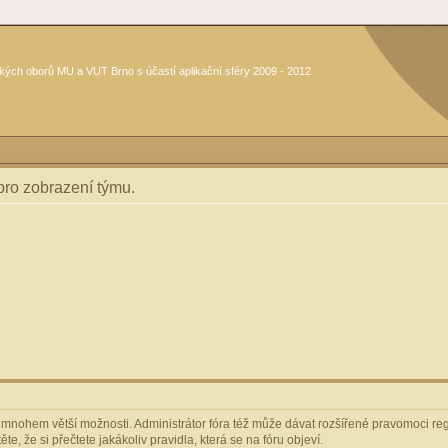
kých oborů MU a VUT Brno s účastí aplikační sféry 2009 - 2012
 pro zobrazení týmu.
m mnohem větší možnosti. Administrátor fóra též může dávat rozšířené pravomoci regi
e, že si přečtete jakákoliv pravidla, která se na fóru objeví.