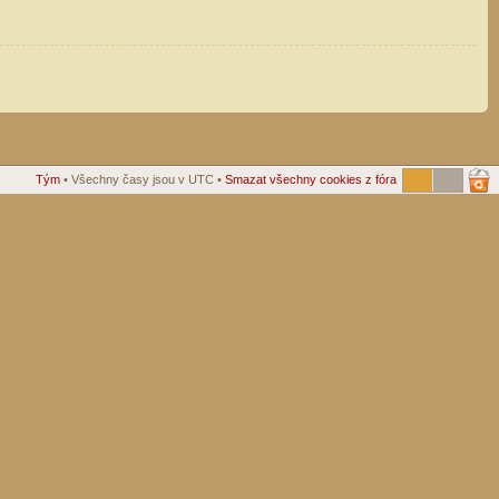
Tým
• Všechny časy jsou v UTC •
Smazat všechny cookies z fóra