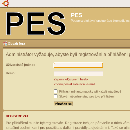
PES
Podpora efektivní spolupráce biomedicíns
Obsah fóra
Administrátor vyžaduje, abyste byli registrováni a přihlášeni
Uživatelské jméno:
Heslo:
Zapomněl(a) jsem heslo
Znovu poslat aktivační e-mail
Přihlásit mě automaticky při každé návštěvě
Skrýt můj online stav pro toto přihlášení
REGISTROVAT
Pro přihlášení musíte být registrován. Registrace trvá jen pár vteřin a dává vá
s našimi podmínkami pro použití a s dalšími pravidly a ujednáními. Také se ujistět