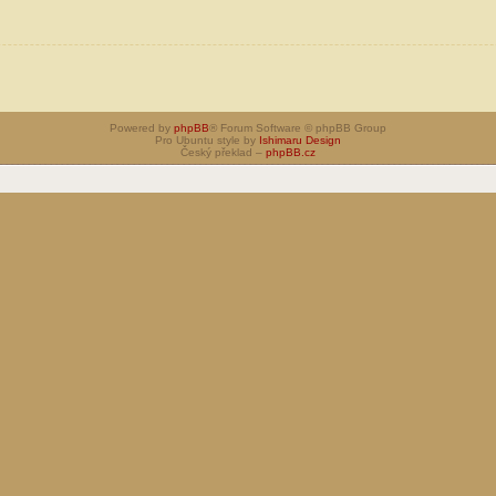
Powered by
phpBB
® Forum Software © phpBB Group
Pro Ubuntu style by
Ishimaru Design
Český překlad –
phpBB.cz