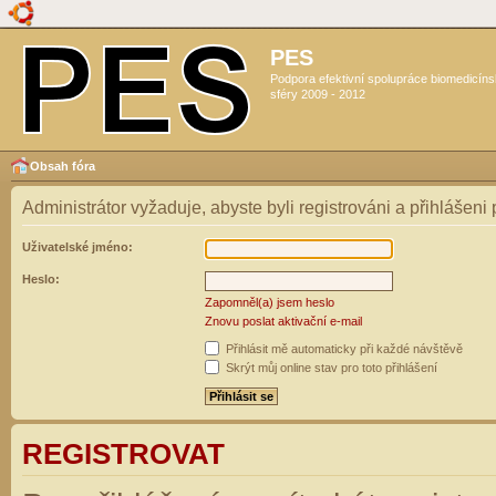
PES
Podpora efektivní spolupráce biomedicín
sféry 2009 - 2012
Obsah fóra
Administrátor vyžaduje, abyste byli registrováni a přihlášeni
Uživatelské jméno:
Heslo:
Zapomněl(a) jsem heslo
Znovu poslat aktivační e-mail
Přihlásit mě automaticky při každé návštěvě
Skrýt můj online stav pro toto přihlášení
REGISTROVAT