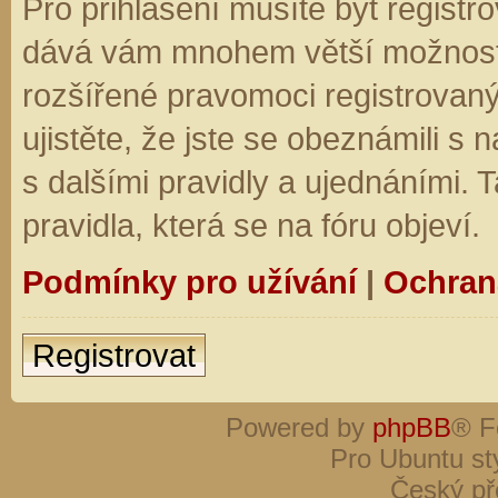
Pro přihlášení musíte být registro
dává vám mnohem větší možnosti.
rozšířené pravomoci registrovaný
ujistěte, že jste se obeznámili s
s dalšími pravidly a ujednáními. Ta
pravidla, která se na fóru objeví.
Podmínky pro užívání
|
Ochran
Registrovat
Powered by
phpBB
® F
Pro Ubuntu st
Český př