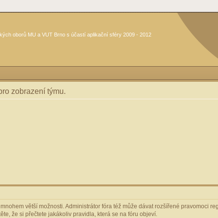
kých oborů MU a VUT Brno s účastí aplikační sféry 2009 - 2012
 pro zobrazení týmu.
m mnohem větší možnosti. Administrátor fóra též může dávat rozšířené pravomoci regi
e, že si přečtete jakákoliv pravidla, která se na fóru objeví.