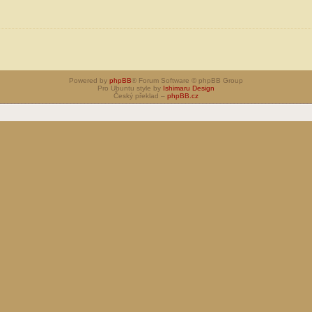
Powered by
phpBB
® Forum Software © phpBB Group
Pro Ubuntu style by
Ishimaru Design
Český překlad –
phpBB.cz