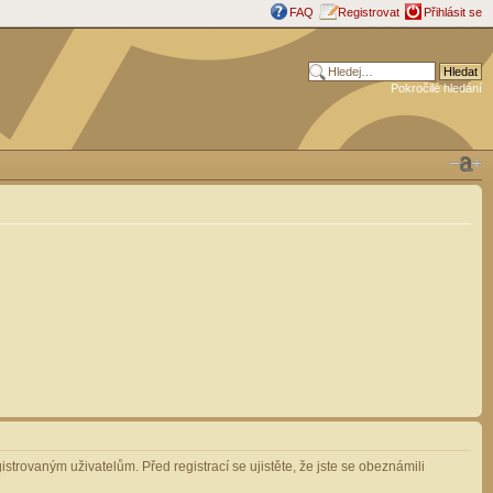
FAQ
Registrovat
Přihlásit se
Pokročilé hledání
strovaným uživatelům. Před registrací se ujistěte, že jste se obeznámili