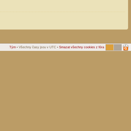
Tým
• Všechny časy jsou v UTC •
Smazat všechny cookies z fóra