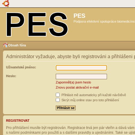
PES
Podpora efektivní spolupráce biomedicíns
Obsah fóra
Administrátor vyžaduje, abyste byli registrováni a přihlášeni
Uživatelské jméno:
Heslo:
Zapomněl(a) jsem heslo
Znovu poslat aktivační e-mail
Přihlásit mě automaticky při každé návštěvě
Skrýt můj online stav pro toto přihlášení
REGISTROVAT
Pro přihlášení musíte být registrován. Registrace trvá jen pár vteřin a dává vá
s našimi podmínkami pro použití a s dalšími pravidly a ujednáními. Také se ujistět