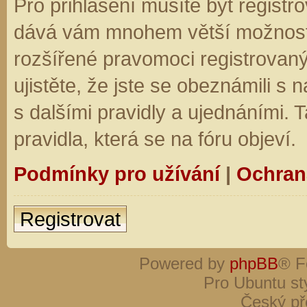
Pro přihlášení musíte být registro
dává vám mnohem větší možnosti.
rozšířené pravomoci registrovaný
ujistěte, že jste se obeznámili s
s dalšími pravidly a ujednáními. Ta
pravidla, která se na fóru objeví.
Podmínky pro užívání
|
Ochran
Registrovat
Powered by
phpBB
® F
Pro Ubuntu st
Český př