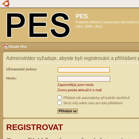
PES
Podpora efektivní spolupráce biomedicín
sféry 2009 - 2012
Obsah fóra
Administrátor vyžaduje, abyste byli registrováni a přihlášeni
Uživatelské jméno:
Heslo:
Zapomněl(a) jsem heslo
Znovu poslat aktivační e-mail
Přihlásit mě automaticky při každé návštěvě
Skrýt můj online stav pro toto přihlášení
REGISTROVAT