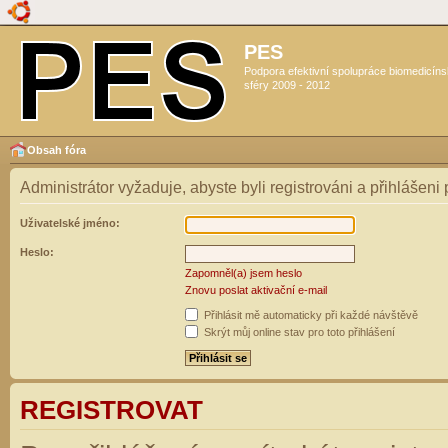
PES
Podpora efektivní spolupráce biomedicín
sféry 2009 - 2012
Obsah fóra
Administrátor vyžaduje, abyste byli registrováni a přihlášeni
Uživatelské jméno:
Heslo:
Zapomněl(a) jsem heslo
Znovu poslat aktivační e-mail
Přihlásit mě automaticky při každé návštěvě
Skrýt můj online stav pro toto přihlášení
REGISTROVAT