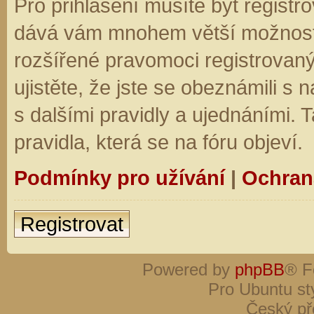
Pro přihlášení musíte být registro
dává vám mnohem větší možnosti.
rozšířené pravomoci registrovaný
ujistěte, že jste se obeznámili s
s dalšími pravidly a ujednáními. Ta
pravidla, která se na fóru objeví.
Podmínky pro užívání
|
Ochran
Registrovat
Powered by
phpBB
® F
Pro Ubuntu st
Český př