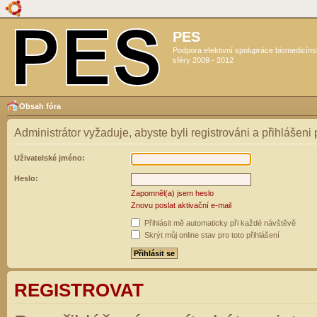
PES
Podpora efektivní spolupráce biomedicín
sféry 2009 - 2012
Obsah fóra
Administrátor vyžaduje, abyste byli registrováni a přihlášeni
Uživatelské jméno:
Heslo:
Zapomněl(a) jsem heslo
Znovu poslat aktivační e-mail
Přihlásit mě automaticky při každé návštěvě
Skrýt můj online stav pro toto přihlášení
REGISTROVAT