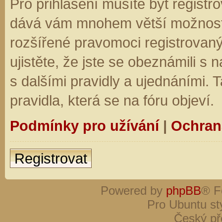
Pro přihlášení musíte být registro
dává vám mnohem větší možnosti.
rozšířené pravomoci registrovaný
ujistěte, že jste se obeznámili s
s dalšími pravidly a ujednáními. Ta
pravidla, která se na fóru objeví.
Podmínky pro užívání
|
Ochran
Registrovat
Powered by
phpBB
® F
Pro Ubuntu st
Český př