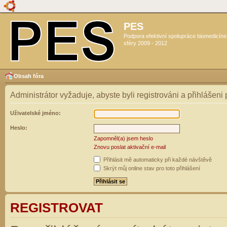
PES
Podpora efektivní spolupráce biomedicín
sféry 2009 - 2012
Obsah fóra
Administrátor vyžaduje, abyste byli registrováni a přihlášeni
Uživatelské jméno:
Heslo:
Zapomněl(a) jsem heslo
Znovu poslat aktivační e-mail
Přihlásit mě automaticky při každé návštěvě
Skrýt můj online stav pro toto přihlášení
REGISTROVAT