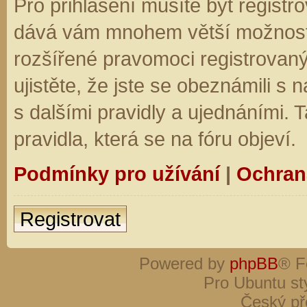
Pro přihlášení musíte být registro
dává vám mnohem větší možnosti.
rozšířené pravomoci registrovaný
ujistěte, že jste se obeznámili s
s dalšími pravidly a ujednáními. Ta
pravidla, která se na fóru objeví.
Podmínky pro užívání
|
Ochran
Registrovat
Powered by
phpBB
® F
Pro Ubuntu st
Český př